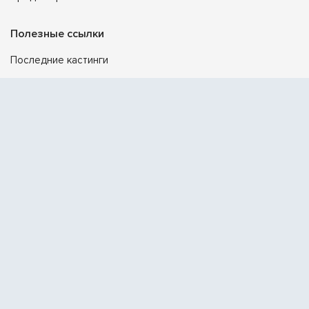
Полезные ссылки
Последние кастинги
Создать портфолио
Официальный Telegram
От создателя проекта
Поддержка
Помощь
Контакты
© 2026 Prof.Actor
Правила сервиса
Политика конфиденциальности