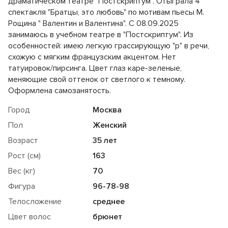
драматическом театре "Постскриптум". Отыграла 4
спектакля "Братцы, это любовь" по мотивам пьесы М.
Рощина " Валентин и Валентина". С 08.09.2025
занимаюсь в учебном театре в "Постскриптум". Из
особенностей: имею легкую грассирующую "р" в речи,
схожую с мягким французским акцентом. Нет
татуировок/пирсинга. Цвет глаз каре-зеленые,
меняющие свой оттенок от светлого к темному.
Оформлена самозанятость.
Город
Москва
Пол
Женский
Возраст
35 лет
Рост (см)
163
Вес (кг)
70
Фигура
96
-
78
-
98
Телосложение
среднее
Цвет волос
брюнет