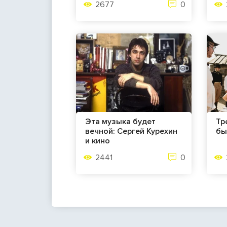
2677
0
Эта музыка будет
Тр
вечной: Сергей Курехин
бы
и кино
2441
0