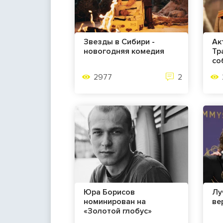
Звезды в Сибири -
Ак
новогодняя комедия
Тр
со
2977
2
Юра Борисов
Лу
номинирован на
ве
«Золотой глобус»