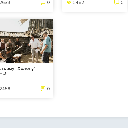
2639
0
2462
0
етьему “Холопу” -
ть?
2458
0