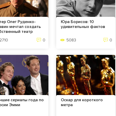
тер Олег Руденко-
Юра Борисов: 10
авин мечтал создать
удивительных фактов
бственный театр
2710
0
5083
0
чшие сериалы года по
Оскар для короткого
рсии Эмми
метра