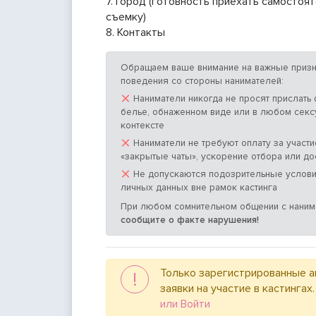
7. Город (готовность приехать самостоя
съемку)
8. Контакты
Обращаем ваше внимание на важные призн
поведения со стороны нанимателей:
×
Наниматели никогда не просят прислать
белье, обнаженном виде или в любом сек
контексте
×
Наниматели не требуют оплату за участие
«закрытые чаты», ускорение отбора или до
×
Не допускаются подозрительные услови
личных данных вне рамок кастинга
При любом сомнительном общении с нани
сообщите о факте нарушения!
Только зарегистрированные а
!
заявки на участие в кастингах
или Войти