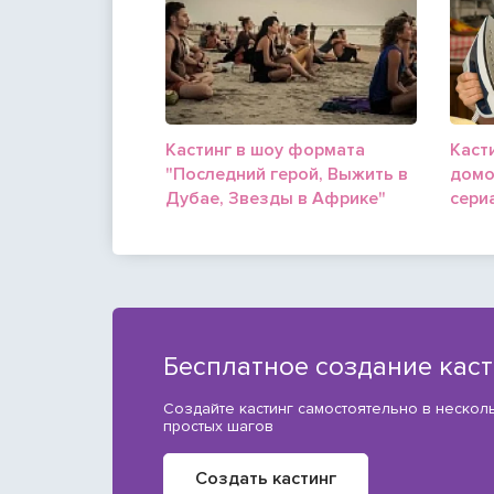
Кастинг в шоу формата
Каст
"Последний герой, Выжить в
домо
Дубае, Звезды в Африке"
сери
Бесплатное создание кас
Создайте кастинг самостоятельно в нескол
простых шагов
Создать кастинг