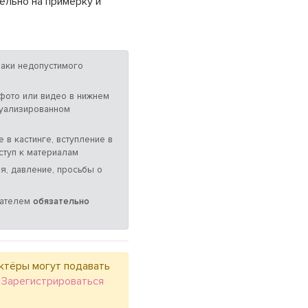
тельно на примерку и
аки недопустимого
 фото или видео в нижнем
суализированном
 в кастинге, вступление в
ступ к материалам
я, давление, просьбы о
мателем
обязательно
ктёры могут подавать
.
Зарегистрироваться