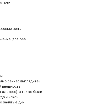
мотрен
ссовые зоны
нение (всё без
и)
рямо сейчас выглядите)
й внешность
года (все), а также были
гда и какой
но занятые дни)