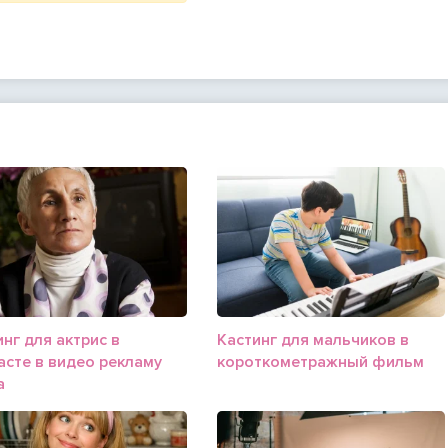
нг для актрис в
Кастинг для мальчиков в
асте в видео рекламу
короткометражный фильм
а