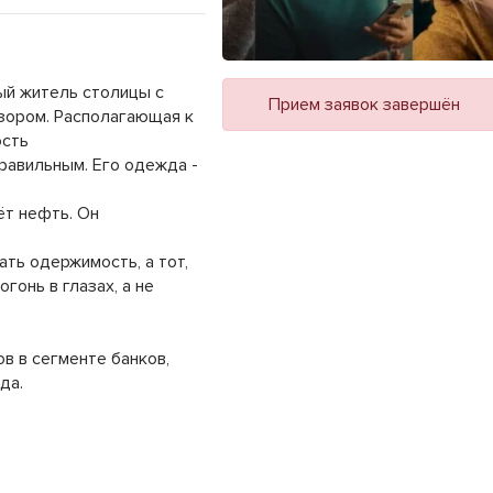
ый житель столицы с
Прием заявок завершён
зором. Располагающая к
ость
равильным. Его одежда -
ёт нефть. Он
ать одержимость, а тот,
гонь в глазах, а не
в в сегменте банков,
да.