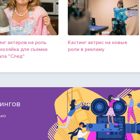
инг актеров на роль
Кастинг актрис на новые
хозяйка для съемки
роли в рекламу
ала "След"
тингов
ько