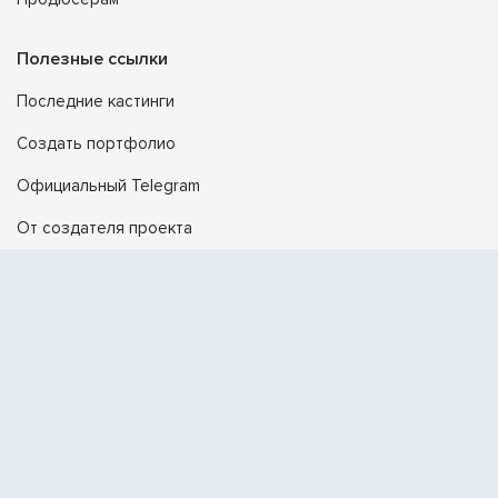
Полезные ссылки
Последние кастинги
Создать портфолио
Официальный Telegram
От создателя проекта
Поддержка
Помощь
Контакты
© 2026 Prof.Actor
Правила сервиса
Политика конфиденциальности