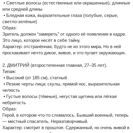
• Светлые волосы (естественные или окрашенные), длинные
или средней длины
• Бледная кожа, выразительные глаза (голубые, серые,
светло-зелёные)
Образ:
Зритель должен “замереть” от одного её появления в кадре.
Это лицо, которое несёт в себе тайну.
Характер: отстранённая, будто не из этого мира. Но в ней
проскакивает нечто дикое, живое, и это пугает окружающих.
2. ДМИТРИЙ (второстепенная главная, 27–35 лет).
Типаж:
• Высокий (от 185 см), статный
• Резкие черты лица: скулы, прямой нос, выразительная
челюсть
• Густые волосы (тёмные), негустая щетина или лёгкая
небритость
Образ:
Герой, в котором что-то сломалось. Бывший военный, теперь
— местный спасатель. Неразговорчивый.
Характер: смотрит в прошлое. Сдержанный, но очень живой в