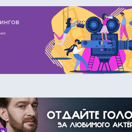
тингов
ько