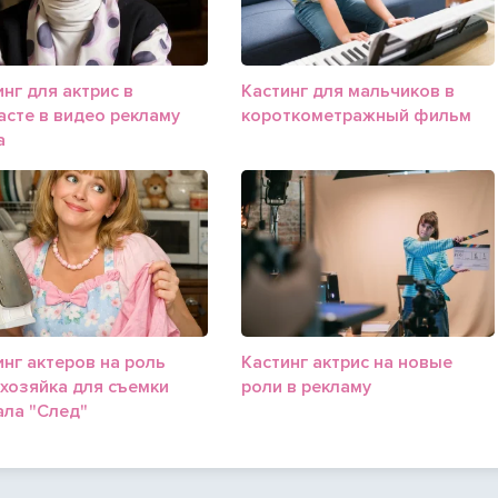
нг для актрис в
Кастинг для мальчиков в
асте в видео рекламу
короткометражный фильм
а
инг актеров на роль
Кастинг актрис на новые
хозяйка для съемки
роли в рекламу
ала "След"