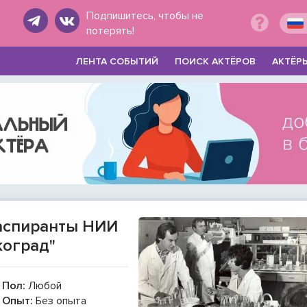
Подпишитесь, чтобы не
потерять!
ЛЕНТА СОБЫТИЙ
ПОИСК АКТЁРОВ
АКТЁР
 аспиранты НИИ
коград"
Пол:
Любой
Опыт:
Без опыта