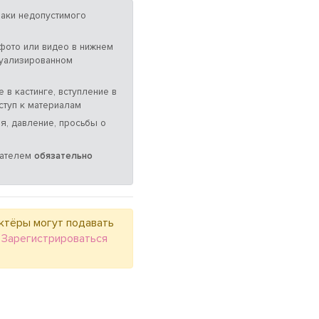
аки недопустимого
 фото или видео в нижнем
суализированном
 в кастинге, вступление в
ступ к материалам
я, давление, просьбы о
мателем
обязательно
ктёры могут подавать
.
Зарегистрироваться