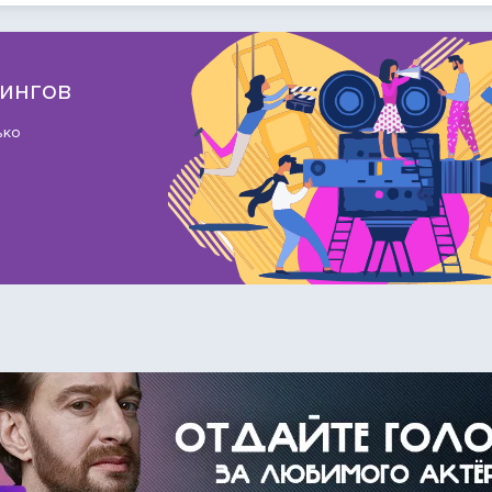
тингов
ько