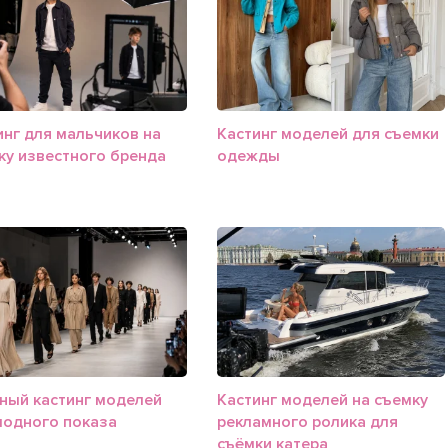
инг для мальчиков на
Кастинг моделей для съемки
ку известного бренда
одежды
ный кастинг моделей
Кастинг моделей на съемку
модного показа
рекламного ролика для
съёмки катера