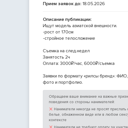
Прием заявок до:
18.05.2026
Описание публикации:
Ищут модель азиатской внешности.
-рост от 170см
-стройное телосложение
Съемка на след.недел
Занятость 2ч
Оплата: 3000₽/час, 6000₽/съемка
Заявки по формату «рилсы бренд»: ФИО
фото и портфолио.
Обращаем ваше внимание на важные призн
поведения со стороны нанимателей:
×
Наниматели никогда не просят прислать
белье, обнаженном виде или в любом сек
контексте
×
Наниматели не требуют оплату за участие