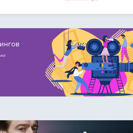
тингов
ько