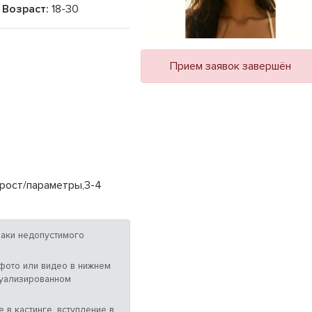
Возраст:
18-30
Прием заявок завершён
,рост/параметры,3-4
аки недопустимого
 фото или видео в нижнем
суализированном
 в кастинге, вступление в