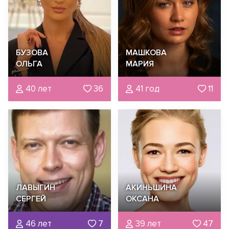
БУЗОВА
МАШКОВА
ОЛЬГА
МАРИЯ
40 лет
36
41 год
11
ЛАВЫГИН
АКИНЬШИНА
СЕРГЕЙ
ОКСАНА
46 лет
7
39 лет
47