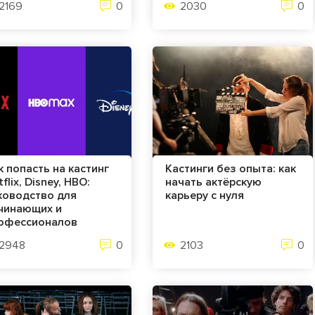
2169
0
2030
0
к попасть на кастинг
Кастинги без опыта: как
flix, Disney, HBO:
начать актёрскую
ководство для
карьеру с нуля
чинающих и
офессионалов
2948
0
2103
0