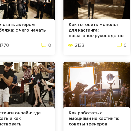
к стать актёром
Как готовить монолог
бляжа: с чего начать
для кастинга:
пошаговое руководство
1770
0
2133
0
стинги онлайн: где
Как работать с
кать и как
эмоциями на кастинге:
аствовать
советы тренеров