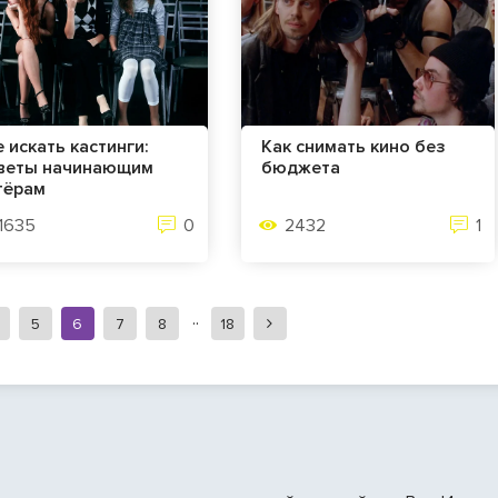
е искать кастинги:
Как снимать кино без
веты начинающим
бюджета
тёрам
1635
0
2432
1
5
6
7
8
18