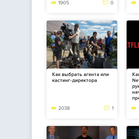
1905
0
Как выбрать агента или
Ка
кастинг-директора
Net
ру
на
пр
2038
1