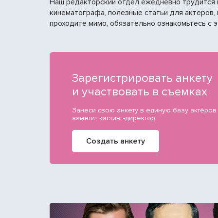
Наш редакторский отдел ежедневно трудится н
кинематографа, полезные статьи для актеров, 
проходите мимо, обязательно ознакомьтесь с 
Зарегистрировать анкету
и участвовать в съемках
Занеси свою анкету в единую базу актёров
заметит кастинг-директор
Создать анкету