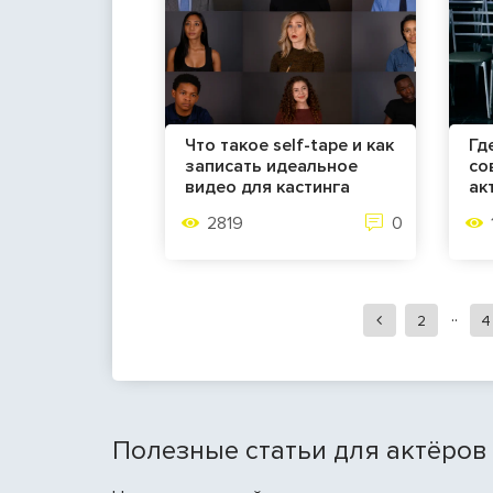
Что такое self-tape и как
Гд
записать идеальное
со
видео для кастинга
ак
2819
0
2
4
Полезные статьи для актёров