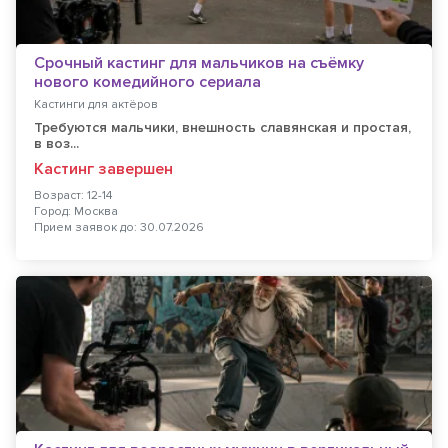
Срочный кастинг для мальчиков на съёмку
нового комедийного сериала
Кастинги для актёров
Требуются мальчики, внешность славянская и простая,
в воз...
Кастинг завершен
Возраст: 12-14
Город: Москва
Прием заявок до: 30.07.2026