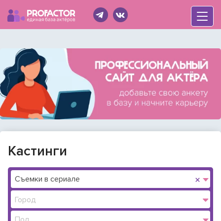
Кастинги
Войти
×
Съемки в сериале
Пол