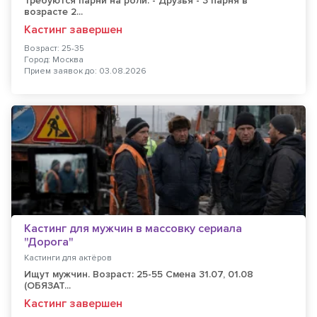
Требуются парни на роли: - Друзья - 3 парня в
возрасте 2...
Кастинг завершен
Возраст: 25-35
Город: Москва
Прием заявок до: 03.08.2026
Кастинг для мужчин в массовку сериала
"Дорога"
Кастинги для актёров
Ищут мужчин. Возраст: 25-55 Смена 31.07, 01.08
(ОБЯЗАТ...
Кастинг завершен