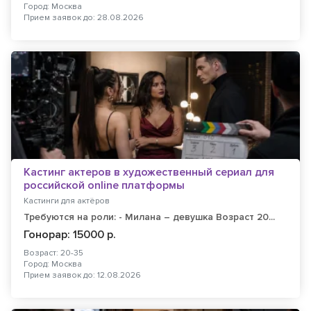
Город: Москва
Прием заявок до: 28.08.2026
Кастинг актеров в художественный сериал для
российской online платформы
Кастинги для актёров
Требуются на роли: - Милана – девушка Возраст 20...
Гонорар: 15000 р.
Возраст: 20-35
Город: Москва
Прием заявок до: 12.08.2026