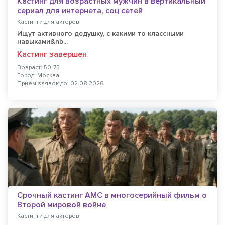
Кастинг для возрастных мужчин в вертикальный
сериал для интернета, соц сетей
Кастинги для актёров
Ищут активного дедушку, с какими то классными
навыками&nb...
Кастинг завершен
Возраст: 50-75
Город: Москва
Прием заявок до: 02.08.2026
Срочный кастинг АМС в многосерийный фильм о
Второй мировой войне
Кастинги для актёров