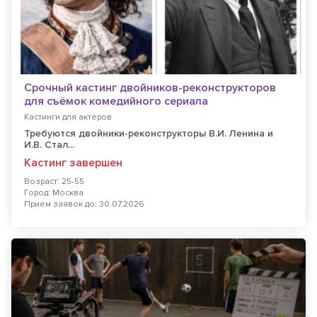
Срочный кастинг двойников-реконструкторов
для съёмок комедийного сериала
Кастинги для актёров
Требуются двойники-реконструкторы В.И. Ленина и
И.В. Стал...
Кастинг завершен
Возраст: 25-55
Город: Москва
Прием заявок до: 30.07.2026