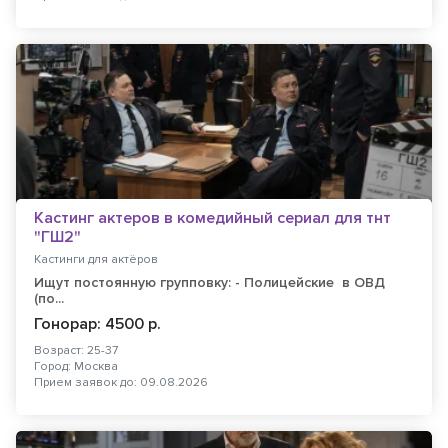
Кастинг актеров в комедийный сериал для тнт
"ГШ2"
Кастинги для актёров
Ищут постоянную групповку: - Полицейские в ОВД
(по...
Гонорар: 4500 р.
Возраст: 25-37
Город: Москва
Прием заявок до: 09.08.2026